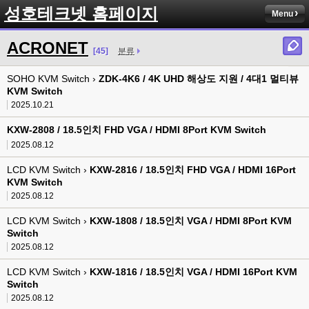
성호테크넷 홈페이지
Menu
ACRONET
[45]
분류
SOHO KVM Switch ›
ZDK-4K6 / 4K UHD 해상도 지원 / 4대1 멀티뷰
KVM Switch
2025.10.21
KXW-2808 / 18.5인치 FHD VGA / HDMI 8Port KVM Switch
2025.08.12
LCD KVM Switch ›
KXW-2816 / 18.5인치 FHD VGA / HDMI 16Port
KVM Switch
2025.08.12
LCD KVM Switch ›
KXW-1808 / 18.5인치 VGA / HDMI 8Port KVM
Switch
2025.08.12
LCD KVM Switch ›
KXW-1816 / 18.5인치 VGA / HDMI 16Port KVM
Switch
2025.08.12