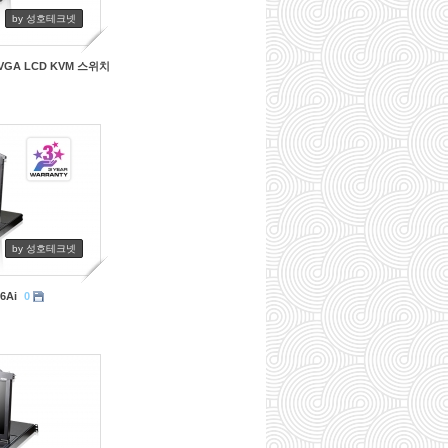
by 성호테크넷
SB VGA LCD KVM 스위치
by 성호테크넷
6Ai
0