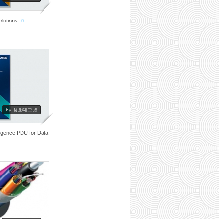
olutions
0
by 성호테크넷
igence PDU for Data
0