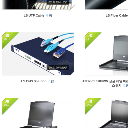
by 성호테크넷
LS UTP Cable
0
LS Fiber Cable
08
08
DEC
DEC
3294
3025
by 성호테크넷
LS CMS Solution
0
ATEN CL6708MW 싱글 레일 8포트
스위치
0
08
08
DEC
DEC
8560
3373