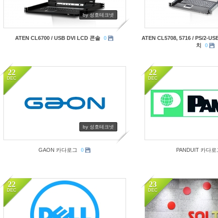
by 성호테크넷
ATEN CL6700 / USB DVI LCD 콘솔
0
ATEN CL5708, 5716 / PS/2-
치
0
22
22
DEC
DEC
3291
3264
by 성호테크넷
GAON 카다로그
0
PANDUIT 카다로
22
23
DEC
DEC
3553
3264