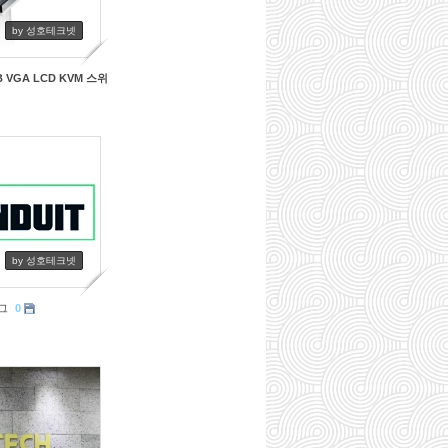
by 성호테크넷
USB VGA LCD KVM 스위
by 성호테크넷
그
0