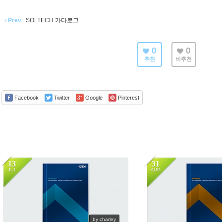
Prev
SOLTECH 카다로그
0
0
추천
비추천
Facebook
Twitter
Google
Pinterest
13
31
JUL
AUG
11115
9241
by charley