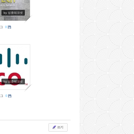
by 성호테크넷
로그
0
by 성호테크넷
로그
0
쓰기