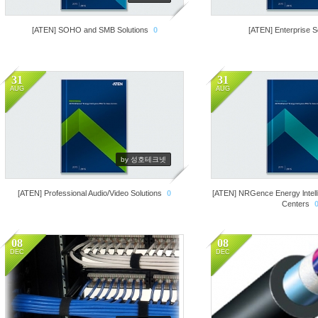
[ATEN] SOHO and SMB Solutions
0
[ATEN] Enterprise S
31
31
AUG
AUG
2959
3704
by 성호테크넷
[ATEN] Professional Audio/Video Solutions
0
[ATEN] NRGence Energy lntell
Centers
08
08
DEC
DEC
3046
3013