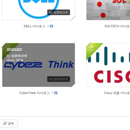
by 성호테크넷
DELL 카다로그
0
SOLTECH 카다
23
26
2016/12/23
DEC
DEC
by
성호테크넷
Views
3204
3352
by 성호테크넷
CyberThink 카다로그
0
Cisco 제품 카다
검색