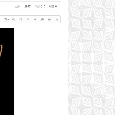
조회 수
2937
추천 수
0
댓글
0
가