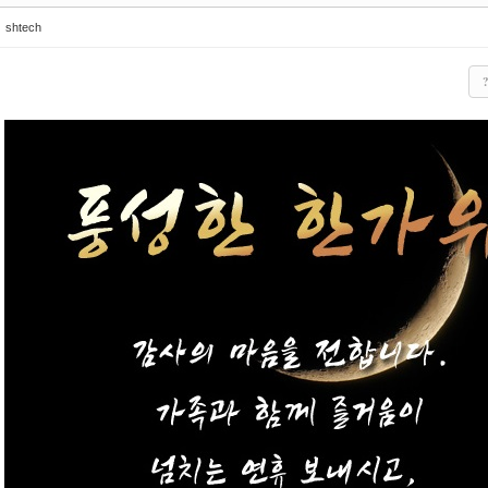
shtech
?